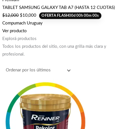
TABLET SAMSUNG GALAXY TAB A7 (HASTA 12 CUOTAS)
$
12,000
$
10,000
OFERTA FLASH
00
d
00
h
00
m
00
s
Compumach Uruguay
Ver producto
Explorá productos
Todos los productos del sitio, con una grilla más clara y
profesional.