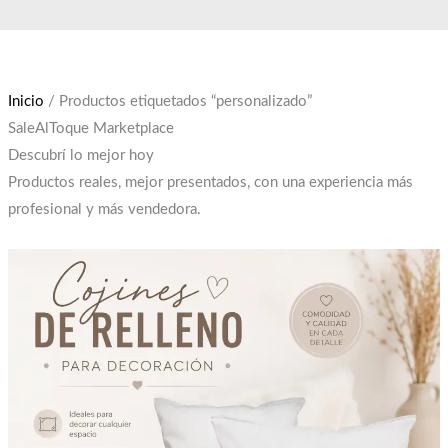
Ir
El
El
al
precio
precio
contenido
original
actual
era:
es:
Inicio
/ Productos etiquetados “personalizado”
$12,000.
$10,000.
SaleAlToque Marketplace
Descubrí lo mejor hoy
Productos reales, mejor presentados, con una experiencia más
profesional y más vendedora.