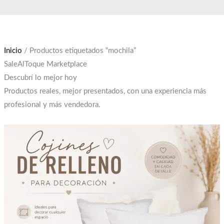
Ir
El
El
al
precio
precio
contenido
original
actual
era:
es:
Inicio
/ Productos etiquetados “mochila”
$12,000.
$10,000.
SaleAlToque Marketplace
Descubrí lo mejor hoy
Productos reales, mejor presentados, con una experiencia más
profesional y más vendedora.