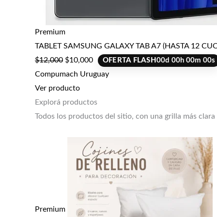
Premium
TABLET SAMSUNG GALAXY TAB A7 (HASTA 12 CUO
$
12,000
$
10,000
OFERTA FLASH
00
d
00
h
00
m
00
s
Compumach Uruguay
Ver producto
Explorá productos
Todos los productos del sitio, con una grilla más clara
Premium