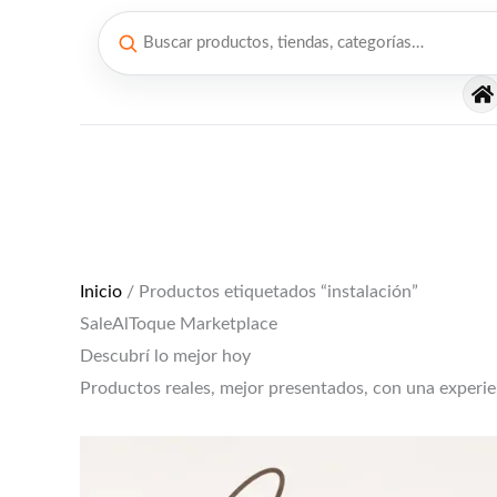
Ir
al
contenido
El
El
precio
precio
original
actual
era:
es:
$12,000.
$10,000.
Inicio
/ Productos etiquetados “instalación”
SaleAlToque Marketplace
Descubrí lo mejor hoy
Productos reales, mejor presentados, con una experi