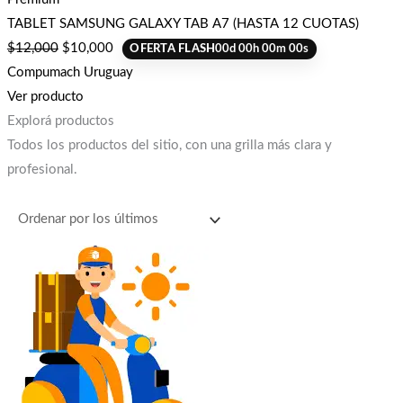
TABLET SAMSUNG GALAXY TAB A7 (HASTA 12 CUOTAS)
$
12,000
$
10,000
OFERTA FLASH
00
d
00
h
00
m
00
s
Compumach Uruguay
Ver producto
Explorá productos
Todos los productos del sitio, con una grilla más clara y
profesional.