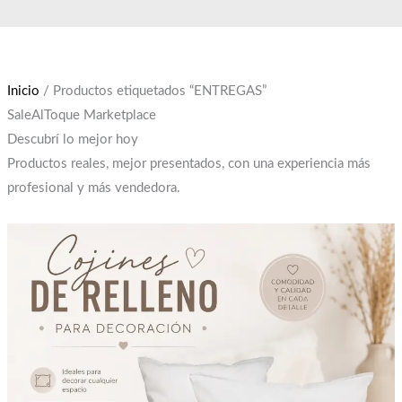
Ir
El
El
al
precio
precio
contenido
original
actual
era:
es:
Inicio
/ Productos etiquetados “ENTREGAS”
$12,000.
$10,000.
SaleAlToque Marketplace
Descubrí lo mejor hoy
Productos reales, mejor presentados, con una experiencia más
profesional y más vendedora.