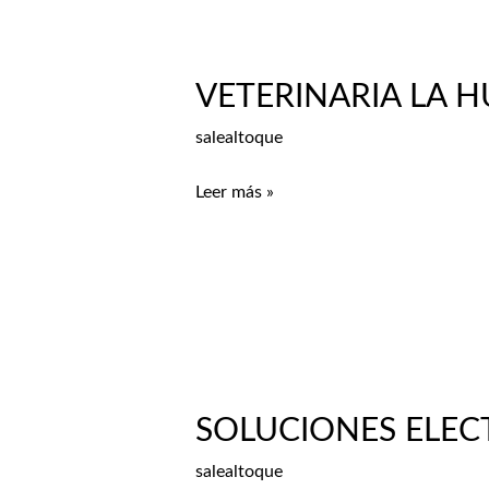
VETERINARIA LA H
VETERINARIA
LA
salealtoque
HUELLA
Leer más »
SOLUCIONES ELEC
SOLUCIONES
ELECTRICAS
salealtoque