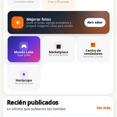
Currículum online
Crear presupuesto
Mejorar fotos
✦
Abrir editor
Quitá el fondo, agregá escenarios y
prepará imágenes listas para vender
🏪
🎮
▦
Centro de
Mundo León
Marketplace
vendedores
Jugar gratis
Ver publicaciones
Aprender y crecer
✦
Horóscopo
Ver predicciones
Recién publicados
Ver más
Lo último que subieron las tiendas.