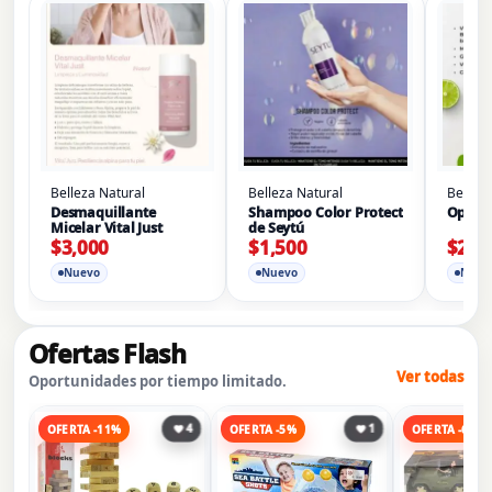
Belleza Natural
Belleza Natural
Belleza
Desmaquillante
Shampoo Color Protect
Optim
Micelar Vital Just
de Seytú
$
3,000
$
1,500
$
2,1
Nuevo
Nuevo
Nuev
Ofertas Flash
Ver todas
Oportunidades por tiempo limitado.
4
1
OFERTA -11%
OFERTA -5%
OFERTA -6%