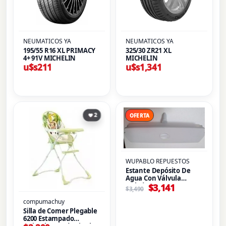
NEUMATICOS YA
NEUMATICOS YA
195/55 R16 XL PRIMACY
325/30 ZR21 XL
4+ 91V MICHELIN
MICHELIN
u$s
211
u$s
1,341
El
El
precio
precio
2
OFERTA
original
actual
era:
es:
$3,490.
$3,141.
WUPABLO REPUESTOS
Estante Depósito De
Agua Con Válvula
Heladera Samsung
$
3,141
$
3,490
compumachuy
Silla de Comer Plegable
6200 Estampado