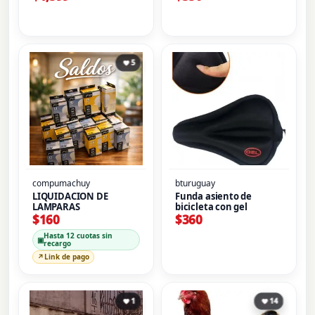
5
compumachuy
bturuguay
LIQUIDACION DE
Funda asiento de
LAMPARAS
bicicleta con gel
$
160
$
360
Hasta 12 cuotas sin
▣
recargo
↗
Link de pago
1
14