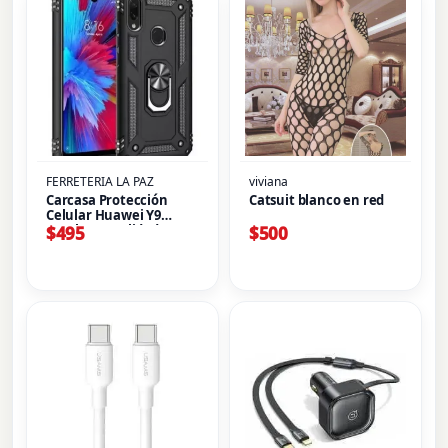
FERRETERIA LA PAZ
viviana
Carcasa Protección
Catsuit blanco en red
Celular Huawei Y9
Excelente Calidad
$
495
$
500