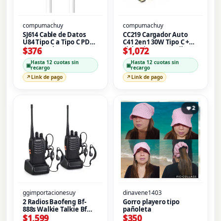
compumachuy
compumachuy
SJ614 Cable de Datos
CC219 Cargador Auto
U84 Tipo C a Tipo C PD
C41 2en1 30W Tipo C +
20W 2M Blanco USAMS
Lightning Retractil
$
376
$
1,072
Negro USAMS
Hasta 12 cuotas sin
Hasta 12 cuotas sin
▣
▣
recargo
recargo
↗
Link de pago
↗
Link de pago
2
ggimportacionesuy
dinavene1403
2 Radios Baofeng Bf-
Gorro playero tipo
888s Walkie Talkie Bf
pañoleta
888s Y
$
1,599
$
350