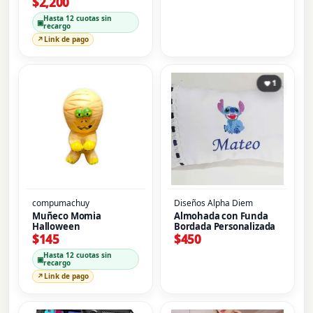
Animales Verde Tinok
$
2,200
Hasta 12 cuotas sin
▣
recargo
↗
Link de pago
1
compumachuy
Diseños Alpha Diem
Muñeco Momia
Almohada con Funda
Halloween
Bordada Personalizada
$
145
$
450
Hasta 12 cuotas sin
▣
recargo
↗
Link de pago