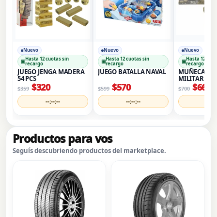
Nuevo
Nuevo
Nuevo
Hasta 12 cuotas sin
Hasta 12 cuotas sin
Hasta 12 cuot
▣
▣
▣
recargo
recargo
recargo
JUEGO JENGA MADERA
JUEGO BATALLA NAVAL
MUÑECA EN
54 PCS
MILITAR
$
320
$
570
$
660
$
359
$
599
$
700
--:--:--
--:--:--
--:--
Productos para vos
Seguís descubriendo productos del marketplace.