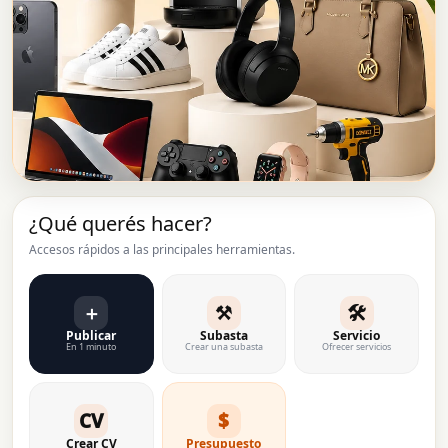
¿Qué querés hacer?
Accesos rápidos a las principales herramientas.
＋
⚒
🛠
Publicar
Subasta
Servicio
En 1 minuto
Crear una subasta
Ofrecer servicios
CV
$
Crear CV
Presupuesto