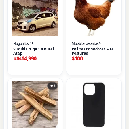
Hugoaltez13
Muebleriaventas9
Suzuki Ertiga 1.4 Rural
Pollitas Ponedoras Alta
At 5p
Posturas
u$s
14,990
$
100
1