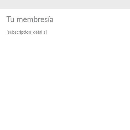
Ir
al
Tu membresía
contenido
[subscription_details]