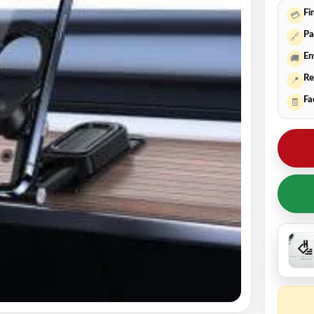
Fi
💳
Pa
🔗
En
🚚
Re
📍
Fa
🧾