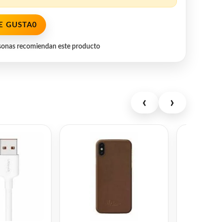
E GUSTA
0
sonas recomiendan este producto
‹
›