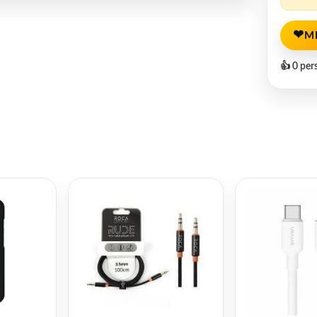
❤
M
👍 0 per