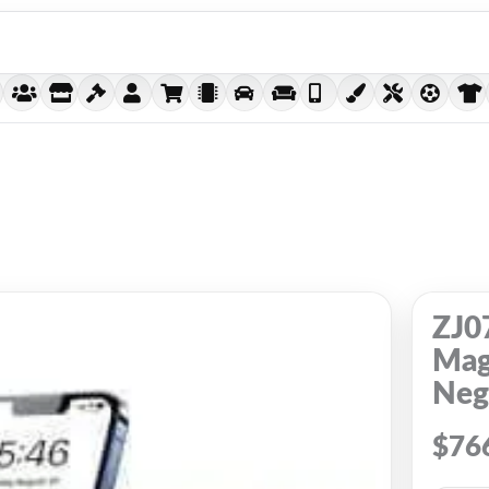
ZJ0
Mag
Neg
$
76