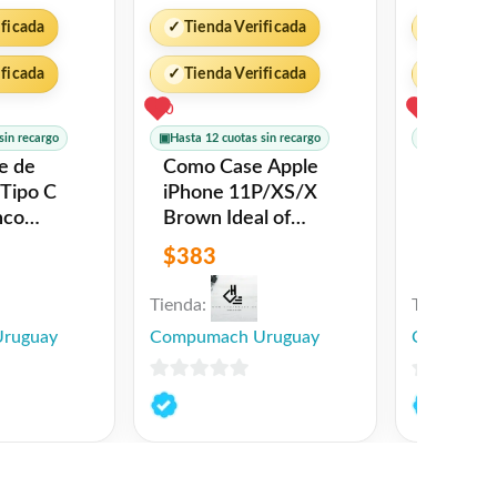
ificada
✓
Tienda Verificada
✓
Tienda 
ificada
✓
Tienda Verificada
✓
Tienda 
0
1
sin recargo
▣
Hasta 12 cuotas sin recargo
▣
Hasta 12 cu
Como Case Apple
Botella
iPhone 11P/XS/X
limpiado
Brown Ideal of
(sin l�q
Sweden
694140
$
383
$
319
Rock Sp
Tienda:
Tienda:
ruguay
Compumach Uruguay
Compumac
0
0
de
de
5
5