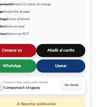
nanciación
Hasta 12 cuotas sin recargo
go
Acepta link de pago
trega
Envíos al interior
tiro
Retiro en local
ctura
Factura con RUT
Comprar ya
Añadir al carrito
WhatsApp
Llamar
Compumach Uruguay
⚠️ Reportar publicación