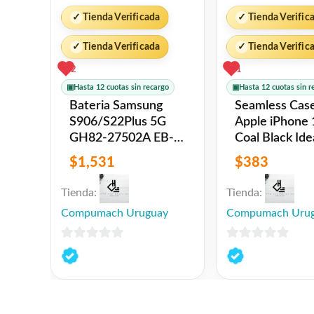
✓
Tienda Verificada
✓
Tienda Verific
✓
Tienda Verificada
✓
Tienda Verific
2
1
▣
Hasta 12 cuotas sin recargo
▣
Hasta 12 cuotas sin r
Bateria Samsung
Seamless Cas
S906/S22Plus 5G
Apple iPhone
GH82-27502A EB-
Coal Black Ideal of
BS906ABY
Sweden
$
1,531
$
383
4.500mAh Original
Tienda:
Tienda:
Compumach Uruguay
Compumach Uru
0
0
de
de
5
5