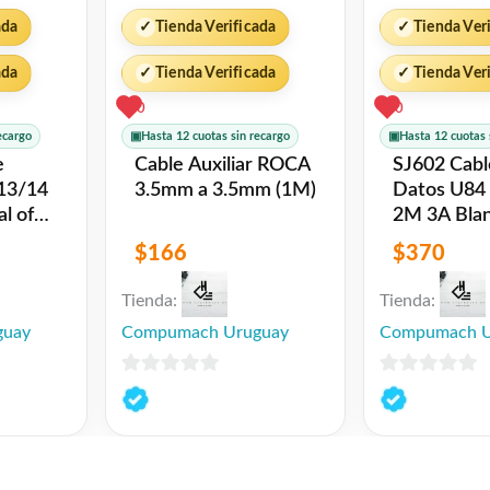
ada
✓
Tienda Verificada
✓
Tienda Ver
ada
✓
Tienda Verificada
✓
Tienda Ver
0
0
ecargo
▣
Hasta 12 cuotas sin recargo
▣
Hasta 12 cuotas 
e
Cable Auxiliar ROCA
SJ602 Cable de
 13/14
3.5mm a 3.5mm (1M)
Datos U84 Tipo C
2M 3A Blanco
USAMS
$
166
$
370
Tienda:
Tienda:
guay
Compumach Uruguay
Compumach U
0
0
de
de
5
5