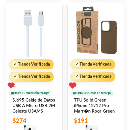
✓
Tienda Verificada
✓
Tienda Verificada
✓
Tienda Verificada
✓
Tienda Verificada
0
2
▣
Hasta 12 cuotas sin recargo
▣
Hasta 12 cuotas sin recargo
SJ695 Cable de Datos
TPU Solid Green
USB A Micro USB 2M
iPhone 12/12 Pro
Celeste USAMS
Marr�n Roca Green
$
274
$
191