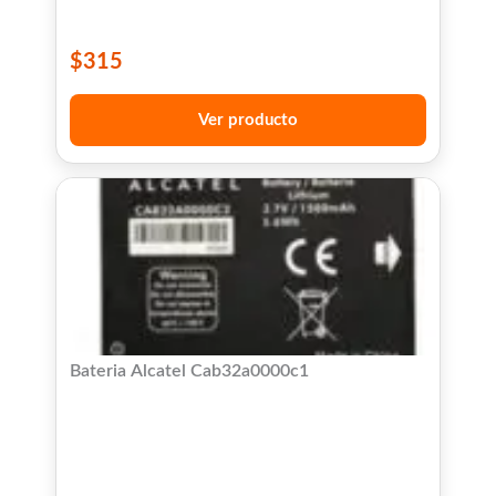
$
315
Ver producto
Bateria Alcatel Cab32a0000c1