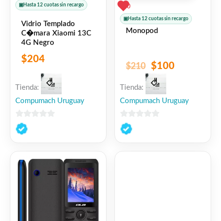
▣
Hasta 12 cuotas sin recargo
0
▣
Hasta 12 cuotas sin recargo
Vidrio Templado
Monopod
C�mara Xiaomi 13C
4G Negro
$
204
$
100
$
210
Tienda:
Tienda:
Compumach Uruguay
Compumach Uruguay
0
0
de
de
5
5