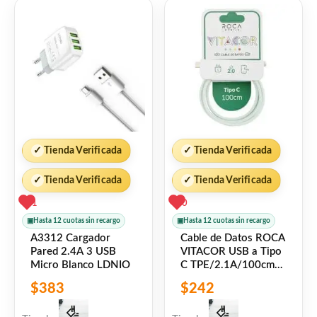
5
✓
Tienda Verificada
✓
Tienda Verificada
✓
Tienda Verificada
✓
Tienda Verificada
1
0
▣
Hasta 12 cuotas sin recargo
▣
Hasta 12 cuotas sin recargo
A3312 Cargador
Cable de Datos ROCA
Pared 2.4A 3 USB
VITACOR USB a Tipo
Micro Blanco LDNIO
C TPE/2.1A/100cm
Verde Claro
$
383
$
242