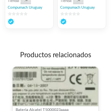
Tienda:
Tienda:
Compumach Uruguay
Compumach Uruguay
0
0
de
de
5
5
Productos relacionados
Bateria Alcatel T5000023aaaa