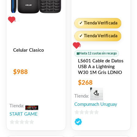
1
✓
Tienda Verificada
✓
Tienda Verificada
0
Celular Clasico
▣
Hasta 12 cuotas sin recargo
LS601 Cable de Datos
USB A a Lightning
$
988
W30 1M Gris LDNIO
$
268
Tienda:
Compumach Uruguay
Tienda:
START GAME
0
de
0
5
de