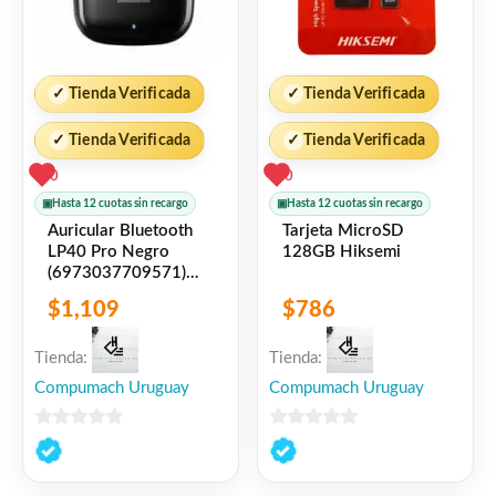
✓
Tienda Verificada
✓
Tienda Verificada
✓
Tienda Verificada
✓
Tienda Verificada
0
0
▣
Hasta 12 cuotas sin recargo
▣
Hasta 12 cuotas sin recargo
Auricular Bluetooth
Tarjeta MicroSD
LP40 Pro Negro
128GB Hiksemi
(6973037709571)
Lenovo
$
1,109
$
786
Tienda:
Tienda:
Compumach Uruguay
Compumach Uruguay
0
0
de
de
5
5