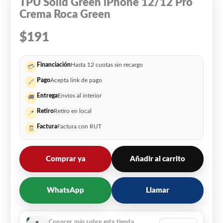
TPU Solid Green iPhone 12/12 Pro
Crema Roca Green
$
191
Financiación
Hasta 12 cuotas sin recargo
💳
Pago
Acepta link de pago
🔗
Entrega
Envíos al interior
🚚
Retiro
Retiro en local
📍
Factura
Factura con RUT
🧾
Comprar ya
Añadir al carrito
WhatsApp
Llamar