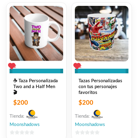
los lavados)
Apta para microondas
🎁
Ideal para:
Regalar a fans de la serie
Cumpleaños, ocasiones especiales o
2
2
darte un gusto
☕ Taza Personalizada
Tazas Personalizadas
🔥
¡Personalizable!
Two and a Half Men
con tus personajes
🎬
favoritos
$
200
$
200
Podés agregar nombre, frase o diseño a tu
gusto.
Tienda:
Tienda:
Moonshadows
Moonshadows
¡Consultá sin compromiso y hacé tu pedido