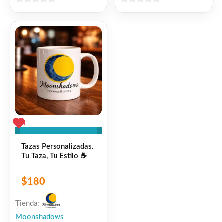
0
0
de
de
5
5
1
Tazas Personalizadas.
Tu Taza, Tu Estilo ☕
$
180
Tienda:
Moonshadows