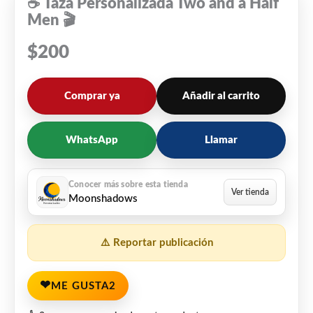
☕ Taza Personalizada Two and a Half
Men 🎬
$
200
Comprar ya
Añadir al carrito
WhatsApp
Llamar
Moonshadows
⚠️ Reportar publicación
❤
ME GUSTA
2