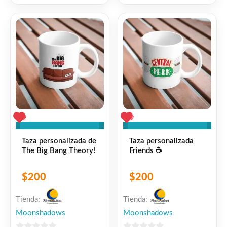
0
0
hoy!
de
de
5
5
Facebook
WhatsApp
Gmail
Email
Copy
Share
Link
Twitter
Share
❤
ME GUSTA
2
👍 2 personas recomiendan este producto
2
2
Taza personalizada de
Taza personalizada
The Big Bang Theory!
Friends ☕
$
200
$
200
Tienda:
Tienda:
Moonshadows
Moonshadows