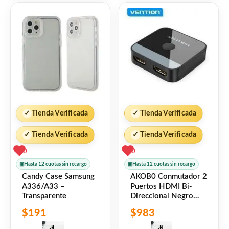
✓
Tienda Verificada
✓
Tienda Verificada
✓
Tienda Verificada
✓
Tienda Verificada
0
0
▣
Hasta 12 cuotas sin recargo
▣
Hasta 12 cuotas sin recargo
Candy Case Samsung
AKOB0 Conmutador 2
A336/A33 –
Puertos HDMI Bi-
Transparente
Direccional Negro
Vention
$
191
$
983