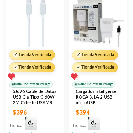
✓
Tienda Verificada
✓
Tienda Verificada
✓
Tienda Verificada
✓
Tienda Verificada
1
0
▣
Hasta 12 cuotas sin recargo
▣
Hasta 12 cuotas sin recargo
SJ696 Cable de Datos
Cargador Inteligente
USB C a Tipo C 60W
ROCA 3.1A 2 USB
2M Celeste USAMS
microUSB
$
396
$
394
Tienda:
Tienda: