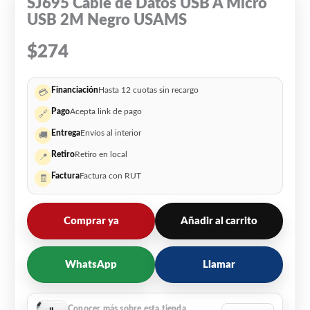
SJ695 Cable de Datos USB A Micro
USB 2M Negro USAMS
$
274
Financiación
Hasta 12 cuotas sin recargo
💳
Pago
Acepta link de pago
🔗
Entrega
Envíos al interior
🚚
Retiro
Retiro en local
📍
Factura
Factura con RUT
🧾
Comprar ya
Añadir al carrito
WhatsApp
Llamar