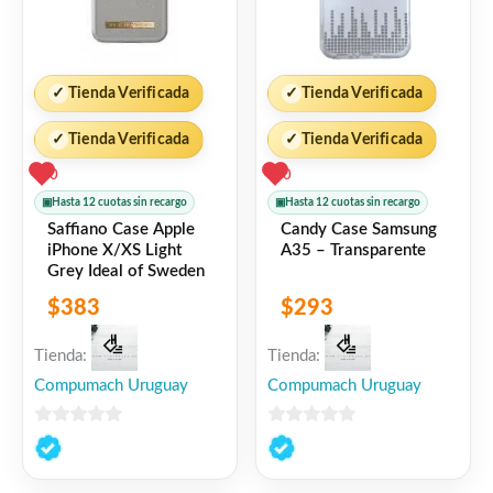
✓
Tienda Verificada
✓
Tienda Verificada
✓
Tienda Verificada
✓
Tienda Verificada
0
0
▣
Hasta 12 cuotas sin recargo
▣
Hasta 12 cuotas sin recargo
Saffiano Case Apple
Candy Case Samsung
iPhone X/XS Light
A35 – Transparente
Grey Ideal of Sweden
$
383
$
293
Tienda:
Tienda:
Compumach Uruguay
Compumach Uruguay
0
0
de
de
5
5