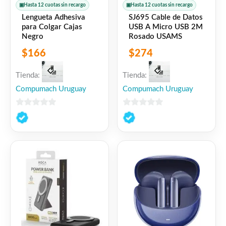
▣
Hasta 12 cuotas sin recargo
▣
Hasta 12 cuotas sin recargo
Lengueta Adhesiva
SJ695 Cable de Datos
para Colgar Cajas
USB A Micro USB 2M
Negro
Rosado USAMS
$
166
$
274
Tienda:
Tienda:
Compumach Uruguay
Compumach Uruguay
0
0
de
de
5
5