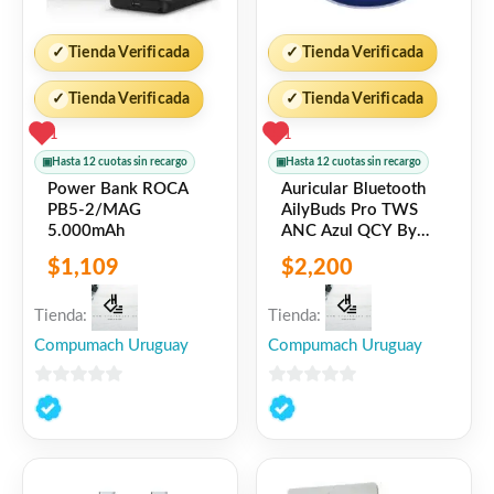
✓
Tienda Verificada
✓
Tienda Verificada
✓
Tienda Verificada
✓
Tienda Verificada
1
1
▣
Hasta 12 cuotas sin recargo
▣
Hasta 12 cuotas sin recargo
Power Bank ROCA
Auricular Bluetooth
PB5-2/MAG
AilyBuds Pro TWS
5.000mAh
ANC Azul QCY By
Xiaomi
$
1,109
$
2,200
Tienda:
Tienda:
Compumach Uruguay
Compumach Uruguay
0
0
de
de
5
5