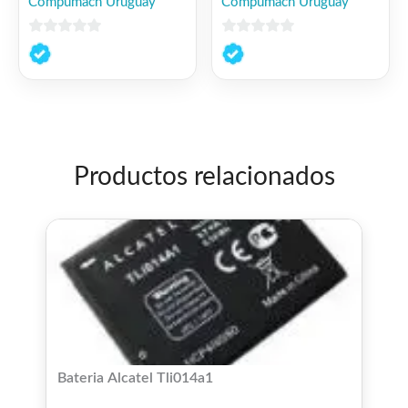
Compumach Uruguay
Compumach Uruguay
0
0
de
de
5
5
Productos relacionados
Bateria Alcatel Tli014a1