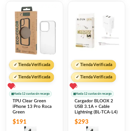
✓
Tienda Verificada
✓
Tienda Verificada
✓
Tienda Verificada
✓
Tienda Verificada
0
0
▣
Hasta 12 cuotas sin recargo
▣
Hasta 12 cuotas sin recargo
TPU Clear Green
Cargador BLOOX 2
iPhone 13 Pro Roca
USB 3.1A + Cable
Green
Lightning (BL-TCA-L4)
$
191
$
293