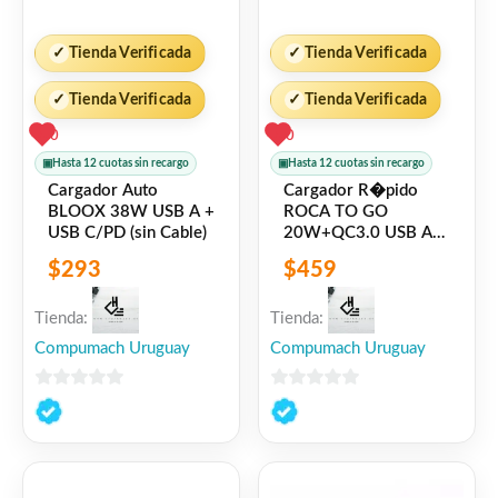
✓
Tienda Verificada
✓
Tienda Verificada
✓
Tienda Verificada
✓
Tienda Verificada
0
0
▣
Hasta 12 cuotas sin recargo
▣
Hasta 12 cuotas sin recargo
Cargador Auto
Cargador R�pido
BLOOX 38W USB A +
ROCA TO GO
USB C/PD (sin Cable)
20W+QC3.0 USB A
QC3.0 USB C PD Sin
$
293
$
459
Cable
Tienda:
Tienda:
Compumach Uruguay
Compumach Uruguay
0
0
de
de
5
5