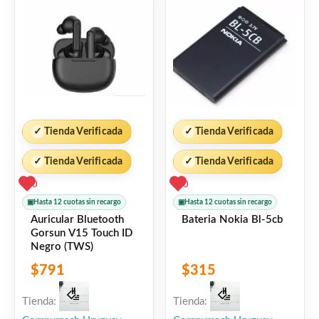
✓
Tienda Verificada
✓
Tienda Verificada
✓
Tienda Verificada
✓
Tienda Verificada
0
0
▣
Hasta 12 cuotas sin recargo
▣
Hasta 12 cuotas sin recargo
Auricular Bluetooth
Bateria Nokia Bl-5cb
Gorsun V15 Touch ID
Negro (TWS)
$
791
$
315
Tienda:
Tienda: