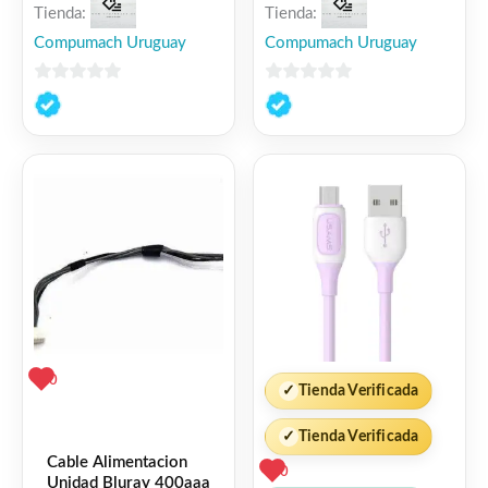
Tienda:
Tienda:
Compumach Uruguay
Compumach Uruguay
0
0
de
de
5
5
0
✓
Tienda Verificada
✓
Tienda Verificada
Cable Alimentacion
0
Unidad Bluray 400aaa