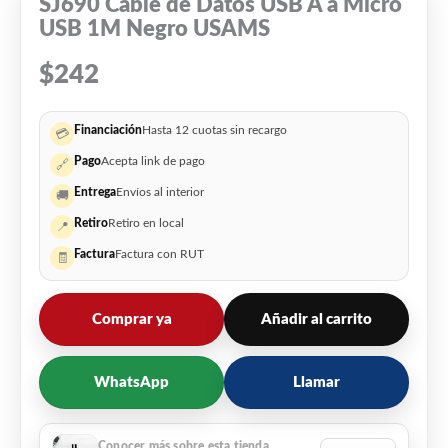
SJ690 Cable de Datos USB A a Micro
USB 1M Negro USAMS
$
242
Financiación
Hasta 12 cuotas sin recargo
💳
Pago
Acepta link de pago
🔗
Entrega
Envíos al interior
🚚
Retiro
Retiro en local
📍
Factura
Factura con RUT
🧾
Comprar ya
Añadir al carrito
WhatsApp
Llamar