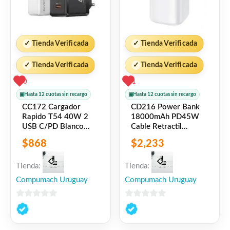
✓
Tienda Verificada
✓
Tienda Verificada
✓
Tienda Verificada
✓
Tienda Verificada
0
1
▣
Hasta 12 cuotas sin recargo
▣
Hasta 12 cuotas sin recargo
CC172 Cargador
CD216 Power Bank
Rapido T54 40W 2
18000mAh PD45W
USB C/PD Blanco
Cable Retractil
USAMS
Magnetico Tipo C
$
868
$
2,233
Blanco USAMS
Tienda:
Tienda:
Compumach Uruguay
Compumach Uruguay
0
0
de
de
5
5