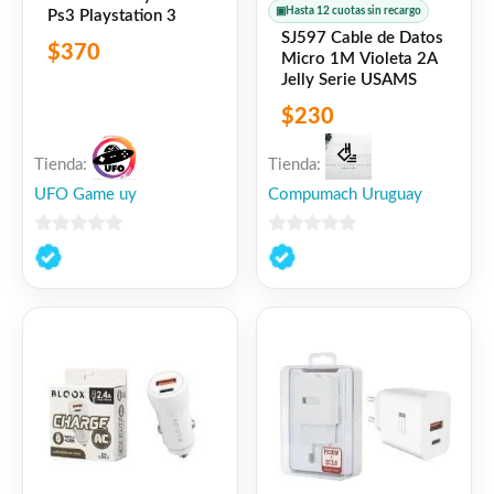
▣
Hasta 12 cuotas sin recargo
Ps3 Playstation 3
SJ597 Cable de Datos
$
370
Micro 1M Violeta 2A
Jelly Serie USAMS
$
230
Tienda:
Tienda:
UFO Game uy
Compumach Uruguay
0
0
de
de
5
5