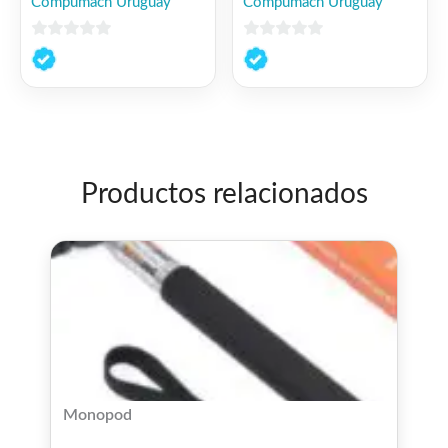
Compumach Uruguay
Compumach Uruguay
0
0
de
de
5
5
Productos relacionados
Monopod