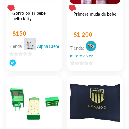
0
3
Gorro polar bebe
Primera muda de bebe
hello kitty
$
150
$
1,200
Tienda:
Alpha Diem
Tienda:
m.tere.alvez
0
de
0
5
de
5