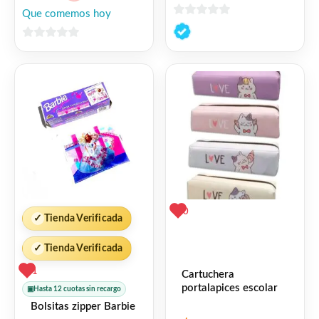
Que comemos hoy
0
de
0
5
de
5
0
✓
Tienda Verificada
✓
Tienda Verificada
1
Cartuchera
portalapices escolar
▣
Hasta 12 cuotas sin recargo
Bolsitas zipper Barbie