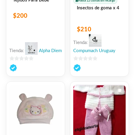
Tejidos Para Bebe
▣
Hasta 12 cuotas sin recargo
Insectos de goma x 4
$
200
$
210
Tienda:
Tienda:
Alpha Diem
Compumach Uruguay
0
0
de
de
5
5