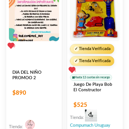
0
✓
Tienda Verificada
✓
Tienda Verificada
1
DIA DEL NIÑO
PROMOO 2
▣
Hasta 12 cuotas sin recargo
Juego De Playa Bob
El Constructor
$
890
$
525
Tienda:
Compumach Uruguay
Tienda: