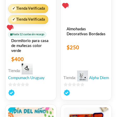
2
✓
Tienda Verificada
✓
Tienda Verificada
0
Almohadas
Decorativas Bordadas
▣
Hasta 12 cuotas sin recargo
Dormitorio para casa
de muñecas color
$
250
verde
$
400
Tienda:
Compumach Uruguay
Tienda:
Alpha Diem
0
0
de
de
5
5