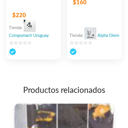
$
160
$
220
Tienda:
Compumach Uruguay
Tienda:
Alpha Diem
0
0
de
de
5
5
Productos relacionados