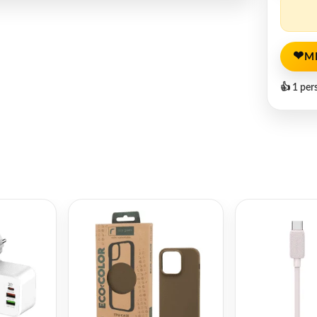
❤
M
👍 1 per