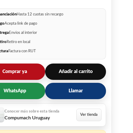
nanciación
Hasta 12 cuotas sin recargo
go
Acepta link de pago
trega
Envíos al interior
tiro
Retiro en local
ctura
Factura con RUT
Comprar ya
Añadir al carrito
WhatsApp
Llamar
Compumach Uruguay