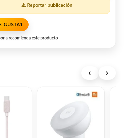
⚠️ Reportar publicación
E GUSTA
1
sona recomienda este producto
‹
›