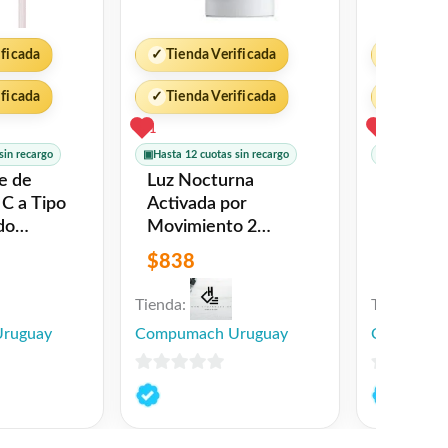
ificada
✓
Tienda Verificada
✓
Tienda 
ificada
✓
Tienda Verificada
✓
Tienda 
1
1
sin recargo
▣
Hasta 12 cuotas sin recargo
▣
Hasta 12 cu
Luz Nocturna
SJ701 Cable de
C a Tipo
Activada por
Datos U
Movimiento 2
60W 3M Rosado
Inalambrica Xiaomi
USAMS
$
838
$
447
Tienda:
Tienda:
ruguay
Compumach Uruguay
Compumac
0
0
de
de
5
5