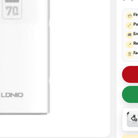
Fi
💳
Pa
🔗
En
🚚
Re
📍
Fa
🧾