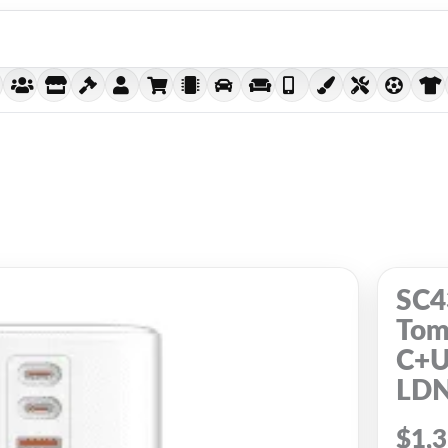
SC4
Tom
C+U
LD
$
1,