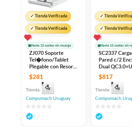
✓
Tienda Verificada
✓
Tienda Verific
✓
Tienda Verificada
✓
Tienda Verific
0
0
▣
Hasta 12 cuotas sin recargo
▣
Hasta 12 cuotas sin r
ZJ070 Soporte
SC2337 Cargador
Tel�fono/Tablet
Pared c/2 Enc
Plegable con Resorte
Dual QC3.0+
Blanco USAMS
Blanco LDNI
$
281
$
817
Tienda:
Tienda:
Compumach Uruguay
Compumach Uru
0
0
de
de
5
5