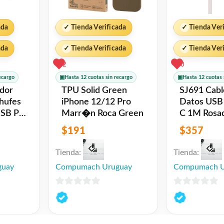
ada
✓
Tienda Verificada
✓
Tienda Ver
ada
✓
Tienda Verificada
✓
Tienda Ver
2
0
ecargo
▣
Hasta 12 cuotas sin recargo
▣
Hasta 12 cuotas 
TPU Solid Green
SJ691 Cable de
hufes
iPhone 12/12 Pro
Datos USB 
USB PD
Marr�n Roca Green
C 1M Rosado
O
USAMS
$
191
$
357
Tienda:
Tienda:
guay
Compumach Uruguay
Compumach U
0
0
de
de
5
5