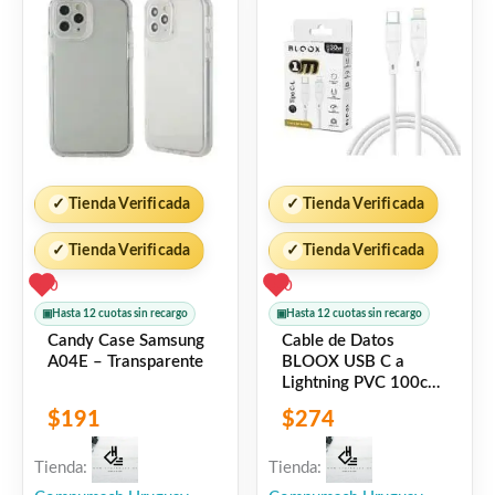
✓
Tienda Verificada
✓
Tienda Verificada
✓
Tienda Verificada
✓
Tienda Verificada
0
0
▣
Hasta 12 cuotas sin recargo
▣
Hasta 12 cuotas sin recargo
Candy Case Samsung
Cable de Datos
A04E – Transparente
BLOOX USB C a
Lightning PVC 100cm
30w
$
191
$
274
Tienda:
Tienda: