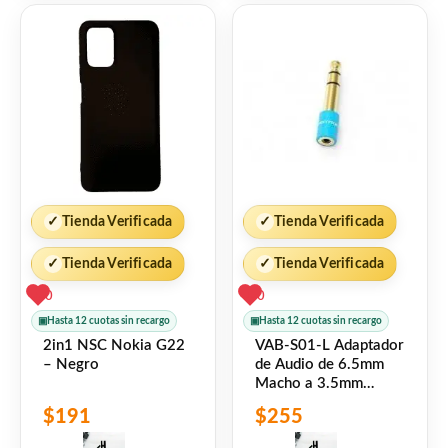
✓
Tienda Verificada
✓
Tienda Verificada
✓
Tienda Verificada
✓
Tienda Verificada
0
0
▣
Hasta 12 cuotas sin recargo
▣
Hasta 12 cuotas sin recargo
2in1 NSC Nokia G22
VAB-S01-L Adaptador
– Negro
de Audio de 6.5mm
Macho a 3.5mm
Hembra Azul Vention
$
191
$
255