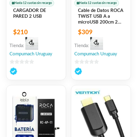
▣
Hasta 12 cuotas sin recargo
▣
Hasta 12 cuotas sin recargo
CARGADOR DE
Cable de Datos ROCA
PARED 2 USB
TWIST USB A a
microUSB 200cm 2A
Azul
$
210
$
309
Tienda:
Tienda:
Compumach Uruguay
Compumach Uruguay
0
0
de
de
5
5