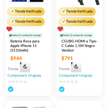
✓
Tienda Verificada
✓
Tienda Verificada
✓
Tienda Verificada
✓
Tienda Verificada
0
1
▣
Hasta 12 cuotas sin recargo
▣
Hasta 12 cuotas sin recargo
Bateria Roca para
CGUBG HDMI a Tipo-
Apple iPhone 11
C Cable 1.5M Negro
(3110mAh)
Vention
$
944
$
791
Tienda:
Tienda:
Compumach Uruguay
Compumach Uruguay
0
0
de
de
5
5