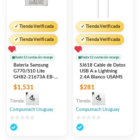
✓
Tienda Verificada
✓
Tienda Verificada
✓
Tienda Verificada
✓
Tienda Verificada
1
1
▣
Hasta 12 cuotas sin recargo
▣
Hasta 12 cuotas sin recargo
Bateria Samsung
SJ618 Cable de Datos
G770/S10 Lite
USB A a Lightning
GH82-21673A EB-
2.4A Blanco USAMS
BS908ABY 4.500mAh
$
1,531
$
281
Original
Tienda:
Tienda:
Compumach Uruguay
Compumach Uruguay
0
0
de
de
5
5