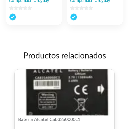
Compumach Uruguay
Compumach Uruguay
0
0
de
de
5
5
Productos relacionados
Bateria Alcatel Cab32a0000c1