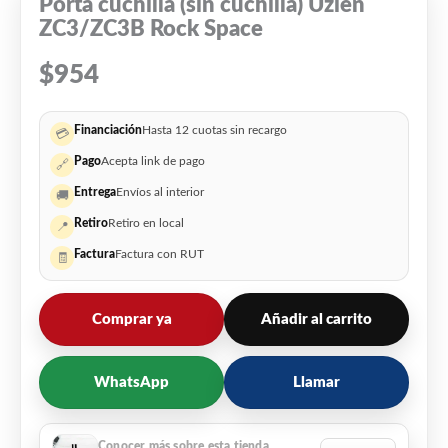
Porta cuchilla (sin cuchilla) Uzien
ZC3/ZC3B Rock Space
$
954
Financiación
Hasta 12 cuotas sin recargo
💳
Pago
Acepta link de pago
🔗
Entrega
Envíos al interior
🚚
Retiro
Retiro en local
📍
Factura
Factura con RUT
🧾
Comprar ya
Añadir al carrito
WhatsApp
Llamar