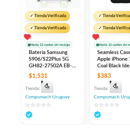
✓
Tienda Verificada
✓
Tienda Verific
✓
Tienda Verificada
✓
Tienda Verific
2
1
▣
Hasta 12 cuotas sin recargo
▣
Hasta 12 cuotas sin r
Bateria Samsung
Seamless Cas
S906/S22Plus 5G
Apple iPhone
GH82-27502A EB-
Coal Black Ideal of
BS906ABY
Sweden
$
1,531
$
383
4.500mAh Original
Tienda:
Tienda:
Compumach Uruguay
Compumach Uru
0
0
de
de
5
5