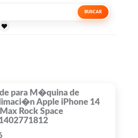
BUSCAR
de para M�quina de
limaci�n Apple iPhone 14
 Max Rock Space
1402771812
6