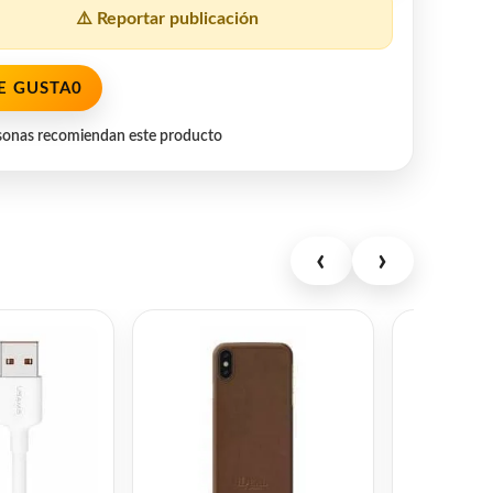
⚠️ Reportar publicación
E GUSTA
0
sonas recomiendan este producto
‹
›