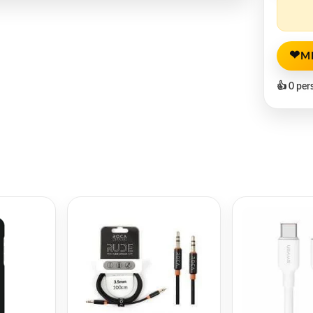
❤
M
👍 0 per