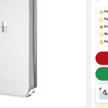
Fi
💳
Pa
🔗
En
🚚
Re
📍
Fa
🧾