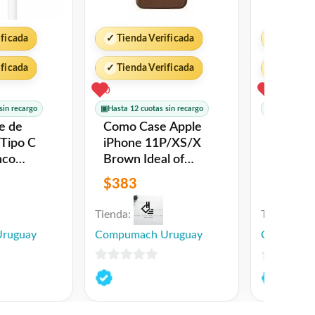
ificada
✓
Tienda Verificada
✓
Tienda 
ificada
✓
Tienda Verificada
✓
Tienda 
0
1
sin recargo
▣
Hasta 12 cuotas sin recargo
▣
Hasta 12 cu
Como Case Apple
Botella
iPhone 11P/XS/X
limpiado
Brown Ideal of
(sin l�q
Sweden
694140
$
383
$
319
Rock Sp
Tienda:
Tienda:
ruguay
Compumach Uruguay
Compumac
0
0
de
de
5
5