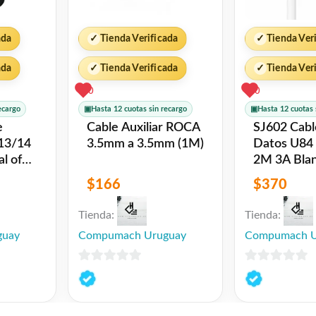
ada
✓
Tienda Verificada
✓
Tienda Ver
ada
✓
Tienda Verificada
✓
Tienda Ver
0
0
ecargo
▣
Hasta 12 cuotas sin recargo
▣
Hasta 12 cuotas 
e
Cable Auxiliar ROCA
SJ602 Cable de
 13/14
3.5mm a 3.5mm (1M)
Datos U84 Tipo C
2M 3A Blanco
USAMS
$
166
$
370
Tienda:
Tienda:
guay
Compumach Uruguay
Compumach U
0
0
de
de
5
5