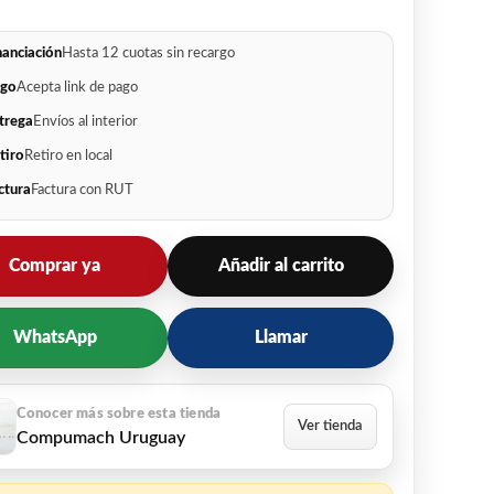
nanciación
Hasta 12 cuotas sin recargo
go
Acepta link de pago
trega
Envíos al interior
tiro
Retiro en local
ctura
Factura con RUT
Comprar ya
Añadir al carrito
WhatsApp
Llamar
Compumach Uruguay