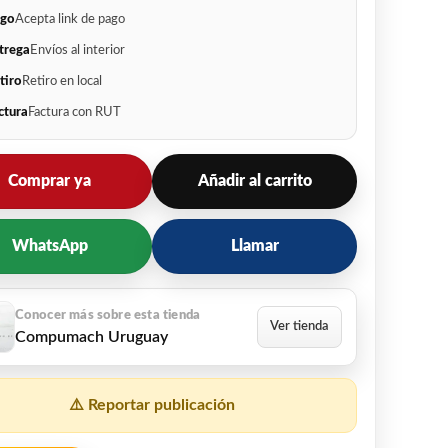
go
Acepta link de pago
trega
Envíos al interior
tiro
Retiro en local
ctura
Factura con RUT
Comprar ya
Añadir al carrito
WhatsApp
Llamar
Compumach Uruguay
⚠️ Reportar publicación