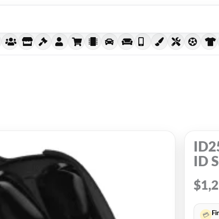
ID2
ID 
$
1,
Fi
💳