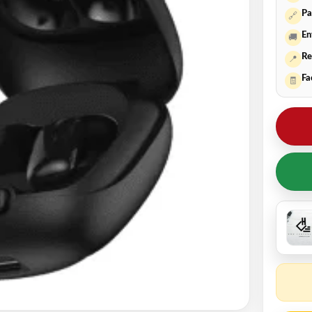
Pa
🔗
En
🚚
Re
📍
Fa
🧾