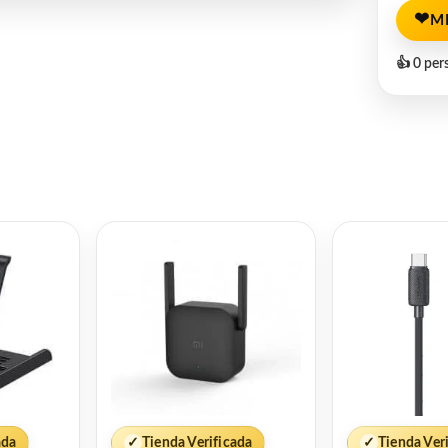
❤
M
👍 0 per
ada
✓
Tienda Verificada
✓
Tienda Ver