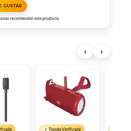
E GUSTA
0
sonas recomiendan este producto
‹
›
ificada
✓
Tienda Verificada
✓
Tienda 