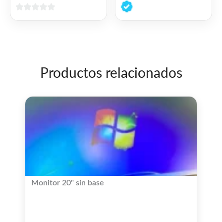
0
de
0
5
de
5
Productos relacionados
Monitor 20" sin base