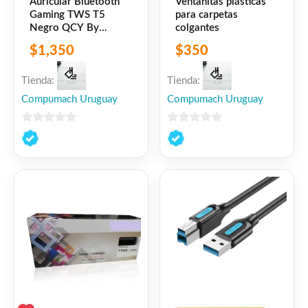
Auricular Bluetooth
Ventanitas plásticas
Gaming TWS T5
para carpetas
Negro QCY By
colgantes
Xiaomi
$
1,350
$
350
Tienda:
Tienda:
Compumach Uruguay
Compumach Uruguay
0
0
de
de
5
5