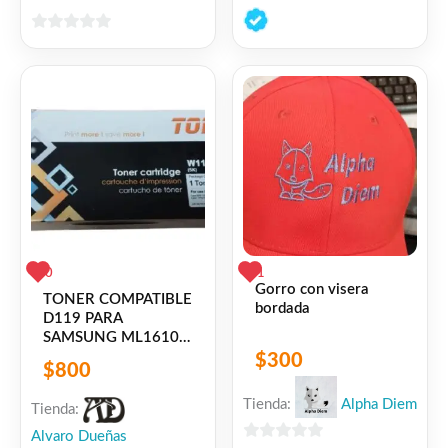
0
de
0
5
de
5
0
1
Gorro con visera
TONER COMPATIBLE
bordada
D119 PARA
SAMSUNG ML1610 /
ML2010 / ML2510 /
$
300
$
800
ML2571 – SCX-4521
LY – XEROX
Tienda:
Alpha Diem
Tienda:
3117/3120/3122/3124/3125
Alvaro Dueñas