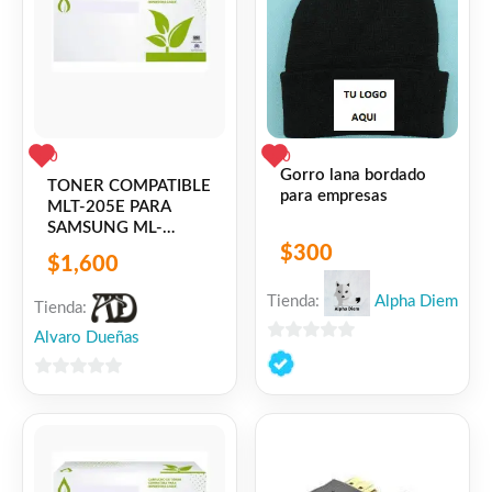
0
0
Gorro lana bordado
TONER COMPATIBLE
para empresas
MLT-205E PARA
SAMSUNG ML-
3300/3310/3312/3710/3712
$
300
$
1,600
SCX
4833/4835/5637/5639/5737/5739
Tienda:
Alpha Diem
Tienda:
HIGH YIELD
Alvaro Dueñas
0
de
0
5
de
5