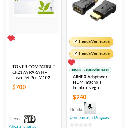
0
✓
Tienda Verificada
✓
Tienda Verificada
2
TONER COMPATIBLE
▣
Hasta 12 cuotas sin recargo
CF217A PARA HP
AIMB0 Adaptador
Laser Jet Pro M102 /
HDMI macho a
M130 / M134
$
700
hembra Negro
Vention
$
240
Tienda:
Compumach Uruguay
Tienda:
Alvaro Dueñas