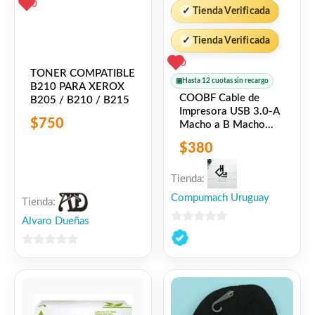
0
✓
Tienda Verificada
✓
Tienda Verificada
0
TONER COMPATIBLE
▣
Hasta 12 cuotas sin recargo
B210 PARA XEROX
COOBF Cable de
B205 / B210 / B215
Impresora USB 3.0-A
$
750
Macho a B Macho
Negro 1M Vention
$
380
Tienda:
Compumach Uruguay
Tienda:
Alvaro Dueñas
0
de
0
5
de
5