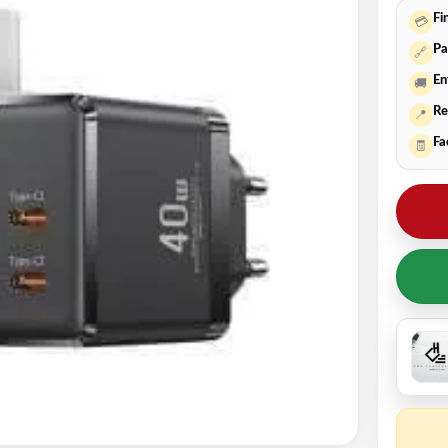
Fi
💳
Pa
🔗
En
🚚
Re
📍
Fa
🧾