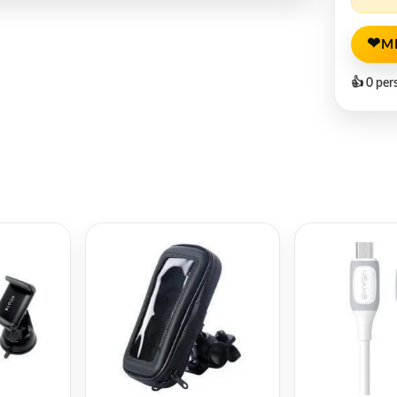
❤
M
👍 0 per