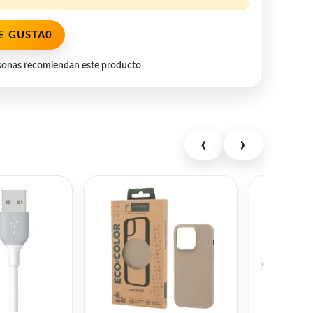
E GUSTA
0
sonas recomiendan este producto
‹
›