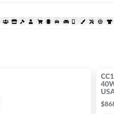
CC1
40W
US
$
86