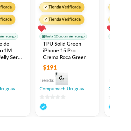
ificada
✓
Tienda Verificada
✓
Tienda 
ificada
✓
Tienda Verificada
✓
Tienda 
0
0
sin recargo
▣
Hasta 12 cuotas sin recargo
▣
Hasta 12 cu
TPU Solid Green
Bateria
iPhone 15 Pro
Crema Roca Green
$
191
$
315
Tienda:
Tienda:
ruguay
Compumach Uruguay
Compumac
0
0
de
de
5
5