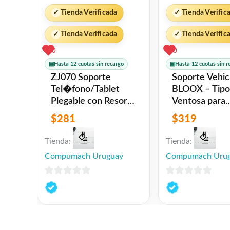
✓
Tienda Verificada
✓
Tienda Verific
✓
Tienda Verificada
✓
Tienda Verific
0
0
▣
Hasta 12 cuotas sin recargo
▣
Hasta 12 cuotas sin r
ZJ070 Soporte
Soporte Vehic
Tel�fono/Tablet
BLOOX – Tipo
Plegable con Resorte
Ventosa para
Blanco USAMS
Panel/Vidrio
$
281
$
319
Holder_2 N
Tienda:
Tienda:
Compumach Uruguay
Compumach Uru
0
0
de
de
5
5