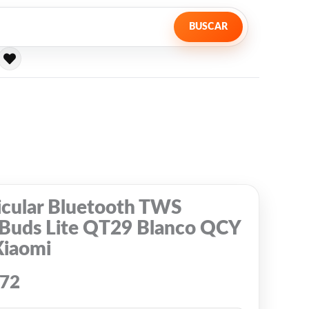
BUSCAR
icular Bluetooth TWS
yBuds Lite QT29 Blanco QCY
Xiaomi
072