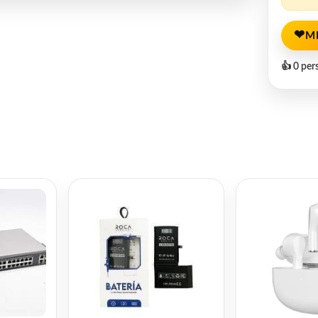
❤
M
👍 0 per