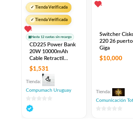
1
✓
Tienda Verificada
✓
Tienda Verificada
1
Switcher Cisk
▣
Hasta 12 cuotas sin recargo
220 26 puerto
CD225 Power Bank
Giga
20W 10000mAh
$
10,000
Cable Retractil
Lightning Blanco
$
1,531
USAMS
Tienda:
Compumach Uruguay
Tienda:
Comunicación Tot
0
de
0
5
de
5