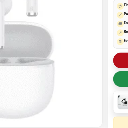
Fi
💳
Pa
🔗
En
🚚
Re
📍
Fa
🧾