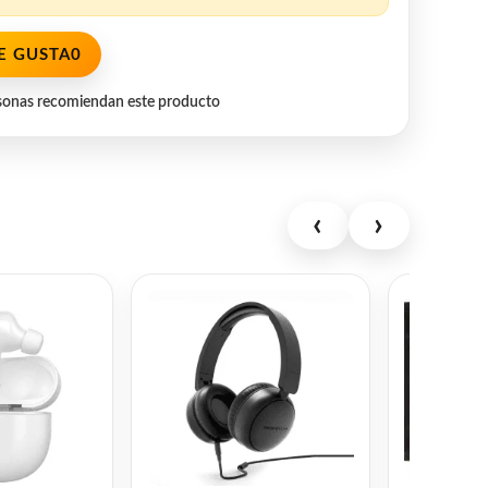
E GUSTA
0
sonas recomiendan este producto
‹
›