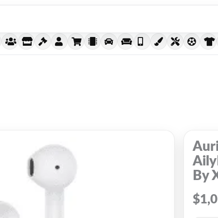
Aur
Ail
By 
$
1,