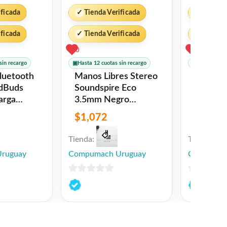
ificada
✓
Tienda Verificada
✓
Tienda 
ificada
✓
Tienda Verificada
✓
Tienda 
0
0
sin recargo
▣
Hasta 12 cuotas sin recargo
▣
Hasta 12 cu
Bluetooth
Manos Libres Stereo
Bateria 
dBuds
Soundspire Eco
Cab040
3.5mm Negro
co
Energy Sistem
$
1,072
$
315
Tienda:
Tienda:
ruguay
Compumach Uruguay
Compumac
0
0
de
de
5
5