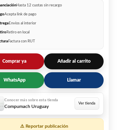
nanciación
Hasta 12 cuotas sin recargo
go
Acepta link de pago
trega
Envíos al interior
tiro
Retiro en local
ctura
Factura con RUT
Comprar ya
Añadir al carrito
WhatsApp
Llamar
Compumach Uruguay
⚠️ Reportar publicación