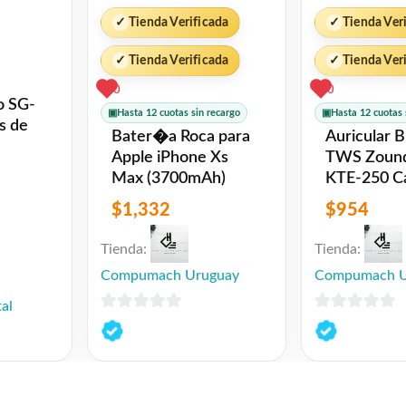
✓
Tienda Verificada
✓
Tienda Ver
✓
Tienda Verificada
✓
Tienda Ver
0
0
o SG-
▣
Hasta 12 cuotas sin recargo
▣
Hasta 12 cuotas 
s de
Bater�a Roca para
Auricular 
Apple iPhone Xs
TWS Zoun
Max (3700mAh)
KTE-250 Carga
Inalambrica Blan
$
1,332
$
954
Xtreme
Tienda:
Tienda:
Compumach Uruguay
Compumach U
al
0
0
de
de
5
5