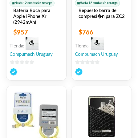
▣
Hasta 12 cuotas sin recargo
▣
Hasta 12 cuotas sin recargo
Bateria Roca para
Repuesto barra de
Apple iPhone Xr
compresi�n para ZC2
(2942mAh)
$
957
$
766
Tienda:
Tienda:
Compumach Uruguay
Compumach Uruguay
0
0
de
de
5
5