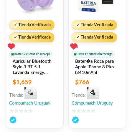
✓
Tienda Verificada
✓
Tienda Verificada
✓
Tienda Verificada
✓
Tienda Verificada
2
0
▣
Hasta 12 cuotas sin recargo
▣
Hasta 12 cuotas sin recargo
Auricular Bluetooth
Bater�a Roca para
Style 3 BT 5.1
Apple iPhone 8 Plus
Lavanda Energy
(3410mAh)
Sistem
$
1,659
$
766
Tienda:
Tienda:
Compumach Uruguay
Compumach Uruguay
0
0
de
de
5
5