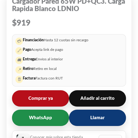
Cargador Pared 65W PD+QC3. Carga
Rapida Blanco LDNIO
$
919
Financiación
Hasta 12 cuotas sin recargo
💳
Pago
Acepta link de pago
🔗
Entrega
Envíos al interior
🚚
Retiro
Retiro en local
📍
Factura
Factura con RUT
🧾
Comprar ya
Añadir al carrito
WhatsApp
Llamar