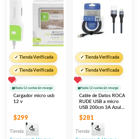
✓
Tienda Verificada
✓
Tienda Verificada
✓
Tienda Verificada
✓
Tienda Verificada
0
0
▣
Hasta 12 cuotas sin recargo
▣
Hasta 12 cuotas sin recargo
Cargador micro usb
Cable de Datos ROCA
12 v
RUDE USB a micro
USB 200cm 3A Azul
721362
$
299
$
281
Tienda:
Tienda: