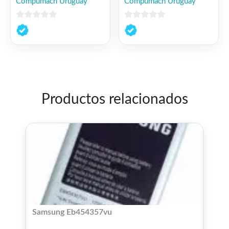
Compumach Uruguay
Compumach Uruguay
0
0
de
de
5
5
Productos relacionados
Samsung Eb454357vu