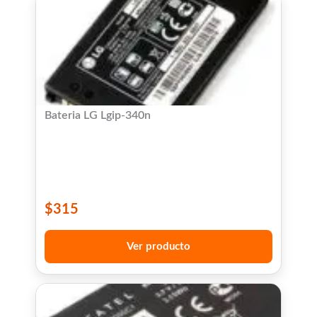
Bateria LG Lgip-340n
$
315
Ver producto