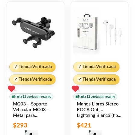
✓
Tienda Verificada
✓
Tienda Verificada
✓
Tienda Verificada
✓
Tienda Verificada
1
1
▣
Hasta 12 cuotas sin recargo
▣
Hasta 12 cuotas sin recargo
MG03 – Soporte
Manos Libres Stereo
Vehicular MG03 –
ROCA Out_U
Metal para
Lightning Blanco (tipo
Ventilaci�n LDNIO
iPhone) Universal
$
293
$
421