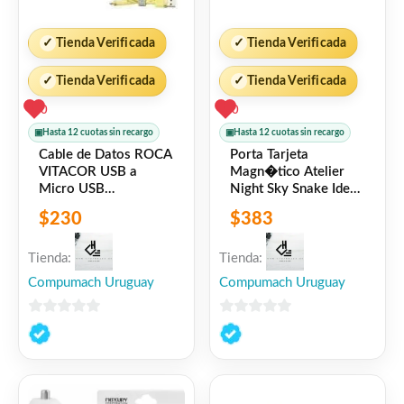
✓
Tienda Verificada
✓
Tienda Verificada
✓
Tienda Verificada
✓
Tienda Verificada
0
0
▣
Hasta 12 cuotas sin recargo
▣
Hasta 12 cuotas sin recargo
Cable de Datos ROCA
Porta Tarjeta
VITACOR USB a
Magn�tico Atelier
Micro USB
Night Sky Snake Ideal
TPE/2.1A/100cm
of Sweden
$
230
$
383
Amarillo
Tienda:
Tienda:
Compumach Uruguay
Compumach Uruguay
0
0
de
de
5
5