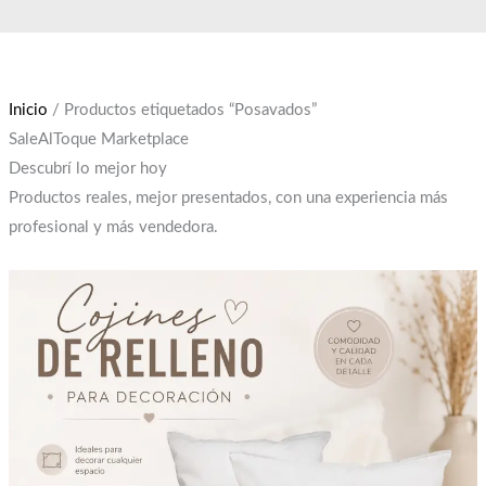
Ir
El
El
al
precio
precio
contenido
original
actual
era:
es:
Inicio
/ Productos etiquetados “Posavados”
$12,000.
$10,000.
SaleAlToque Marketplace
Descubrí lo mejor hoy
Productos reales, mejor presentados, con una experiencia más
profesional y más vendedora.