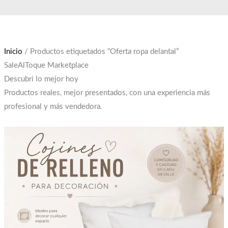
Ir
El
El
al
precio
precio
contenido
original
actual
era:
es:
Inicio
/ Productos etiquetados “Oferta ropa delantal”
$12,000.
$10,000.
SaleAlToque Marketplace
Descubrí lo mejor hoy
Productos reales, mejor presentados, con una experiencia más
profesional y más vendedora.