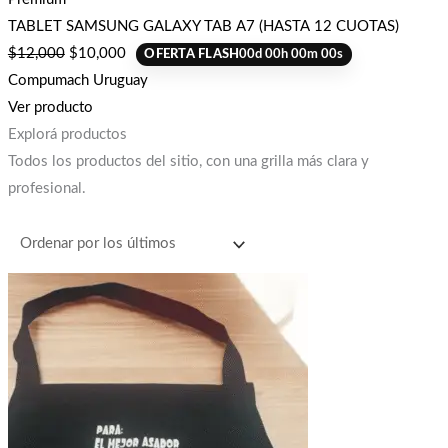
TABLET SAMSUNG GALAXY TAB A7 (HASTA 12 CUOTAS)
$
12,000
$
10,000
OFERTA FLASH
00
d
00
h
00
m
00
s
Compumach Uruguay
Ver producto
Explorá productos
Todos los productos del sitio, con una grilla más clara y
profesional.