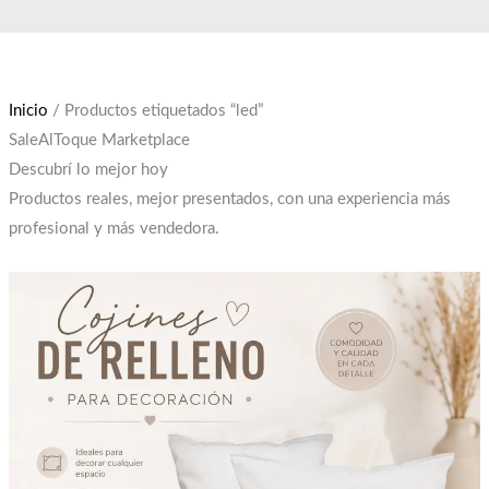
Ir
El
El
al
precio
precio
contenido
original
actual
era:
es:
Inicio
/ Productos etiquetados “led”
$12,000.
$10,000.
SaleAlToque Marketplace
Descubrí lo mejor hoy
Productos reales, mejor presentados, con una experiencia más
profesional y más vendedora.