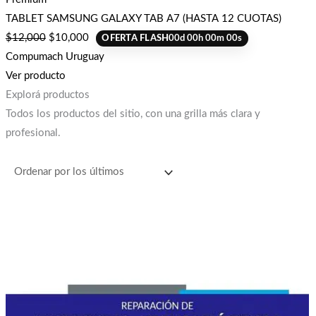
TABLET SAMSUNG GALAXY TAB A7 (HASTA 12 CUOTAS)
$
12,000
$
10,000
OFERTA FLASH
00
d
00
h
00
m
00
s
Compumach Uruguay
Ver producto
Explorá productos
Todos los productos del sitio, con una grilla más clara y
profesional.