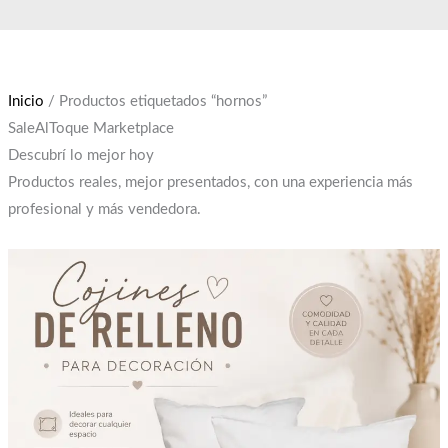
Ir
El
El
al
precio
precio
contenido
original
actual
era:
es:
Inicio
/ Productos etiquetados “hornos”
$12,000.
$10,000.
SaleAlToque Marketplace
Descubrí lo mejor hoy
Productos reales, mejor presentados, con una experiencia más
profesional y más vendedora.