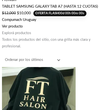
TABLET SAMSUNG GALAXY TAB A7 (HASTA 12 CUOTAS)
$
12,000
$
10,000
OFERTA FLASH
00
d
00
h
00
m
00
s
Compumach Uruguay
Ver producto
Explorá productos
Todos los productos del sitio, con una grilla más clara y
profesional.