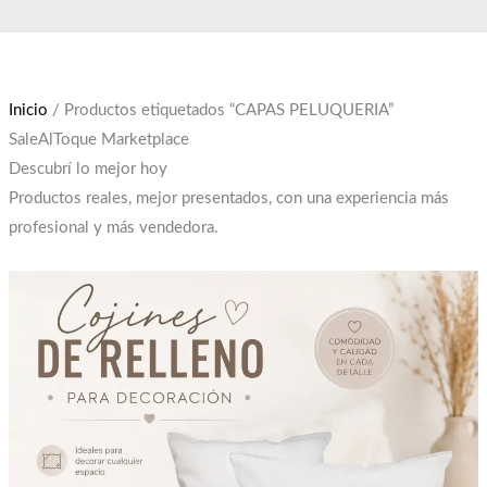
Ir
El
El
al
precio
precio
contenido
original
actual
era:
es:
Inicio
/ Productos etiquetados “CAPAS PELUQUERIA”
$12,000.
$10,000.
SaleAlToque Marketplace
Descubrí lo mejor hoy
Productos reales, mejor presentados, con una experiencia más
profesional y más vendedora.