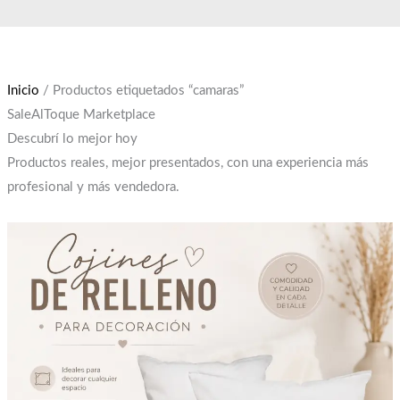
Ir
El
El
al
precio
precio
contenido
original
actual
era:
es:
Inicio
/ Productos etiquetados “camaras”
$12,000.
$10,000.
SaleAlToque Marketplace
Descubrí lo mejor hoy
Productos reales, mejor presentados, con una experiencia más
profesional y más vendedora.