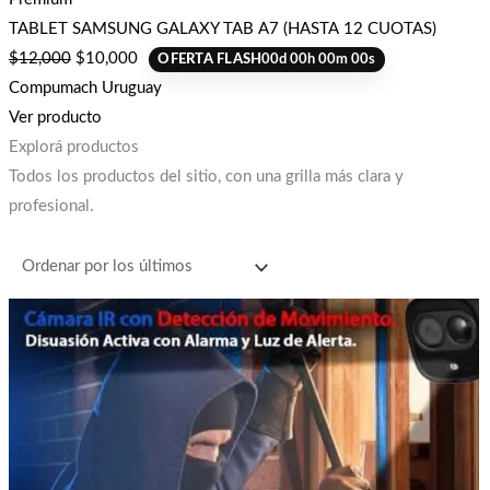
TABLET SAMSUNG GALAXY TAB A7 (HASTA 12 CUOTAS)
$
12,000
$
10,000
OFERTA FLASH
00
d
00
h
00
m
00
s
Compumach Uruguay
Ver producto
Explorá productos
Todos los productos del sitio, con una grilla más clara y
profesional.