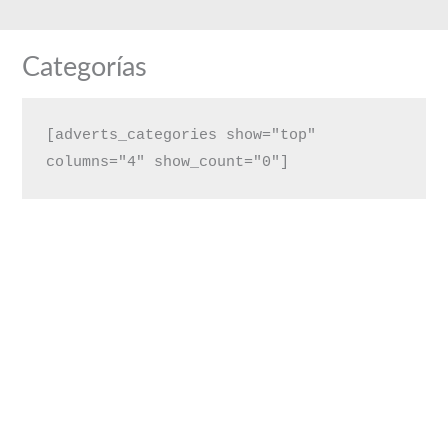
Ir
al
Categorías
contenido
[adverts_categories show="top" 
columns="4" show_count="0"]