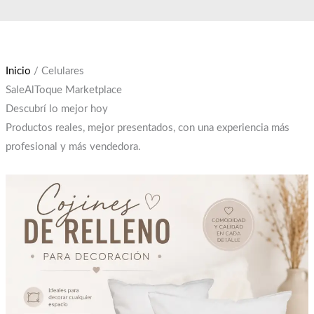
Ir
El
El
al
precio
precio
contenido
original
actual
era:
es:
Inicio
/ Celulares
$12,000.
$10,000.
SaleAlToque Marketplace
Descubrí lo mejor hoy
Productos reales, mejor presentados, con una experiencia más
profesional y más vendedora.