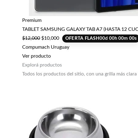
Premium
TABLET SAMSUNG GALAXY TAB A7 (HASTA 12 CUO
$
12,000
$
10,000
OFERTA FLASH
00
d
00
h
00
m
00
s
Compumach Uruguay
Ver producto
Explorá productos
Todos los productos del sitio, con una grilla más clara