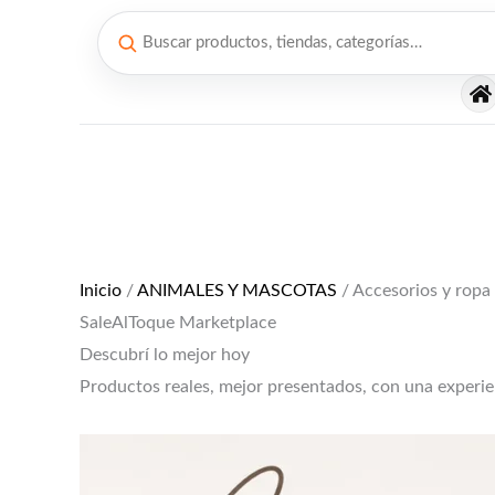
Ir
al
contenido
El
El
precio
precio
original
actual
era:
es:
$12,000.
$10,000.
Inicio
/
ANIMALES Y MASCOTAS
/ Accesorios y ropa
SaleAlToque Marketplace
Descubrí lo mejor hoy
Productos reales, mejor presentados, con una experi